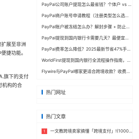
PayPal公司账户提现怎么最省钱？个体户 vs 公司对比
PayPal商户账号申请教程（注册类型怎么选？避坑指南）
PayPal账户被冻结怎么办？解封步骤 + 防止再次限制指南
PayPal提现到国内银行卡需要几天？最便宜的方法公布
迅速扩展至非洲
PayPal费率怎么降低？2025最新节省47%手续费方案
种便捷功能。
WorldFirst提现到国内银行全流程操作指南，卖家必读完整攻略
Flywire与PayPal哪家更适合跨境收款？收费到账体验全面评测
A.旗下的支付
付机构的合
热门网址
热门文章
一文教跨境卖家搞懂「跨境支付」!(10000字)
1