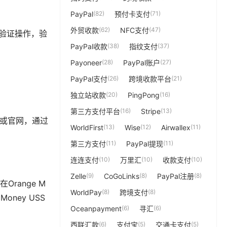
PayPal
(82)
预付卡支付
(71)
外贸收款
(62)
NFC支付
(47)
步验证操作，验
PayPal收款
(38)
指纹支付
(37)
Payoneer
(28)
PayPal账户
(27)
PayPal支付
(26)
跨境收款平台
(21)
独立站收款
(20)
PingPong
(16)
第三方支付平台
(16)
Stripe
(13)
pp或官网，通过
WorldFirst
(13)
Wise
(12)
Airwallex
(11)
第三方支付
(11)
PayPal提现
(11)
连连支付
(10)
万里汇
(10)
收款支付
(10)
Zelle
(9)
CoGoLinks
(8)
PayPal注册
(8)
range M
WorldPay
(8)
跨境支付
(8)
oney USS
Oceanpayment
(6)
寻汇
(6)
西联汇款
(6)
支付宝
(5)
交通卡支付
(5)