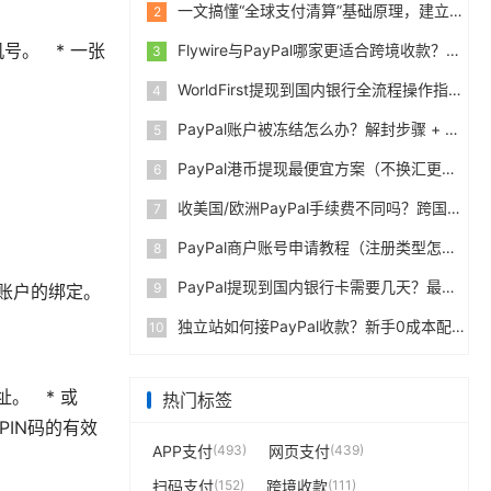
一文搞懂“全球支付清算”基础原理，建立跨境支付底层认知
2
机号。 * 一张
Flywire与PayPal哪家更适合跨境收款？收费到账体验全面评测
3
WorldFirst提现到国内银行全流程操作指南，卖家必读完整攻略
4
PayPal账户被冻结怎么办？解封步骤 + 防止再次限制指南
5
PayPal港币提现最便宜方案（不换汇更省钱）
6
收美国/欧洲PayPal手续费不同吗？跨国费率表曝光
7
PayPal商户账号申请教程（注册类型怎么选？避坑指南）
8
PayPal提现到国内银行卡需要几天？最便宜的方法公布
9
y账户的绑定。
独立站如何接PayPal收款？新手0成本配置教程
10
。 * 或
热门标签
PIN码的有效
APP支付
(493)
网页支付
(439)
扫码支付
(152)
跨境收款
(111)