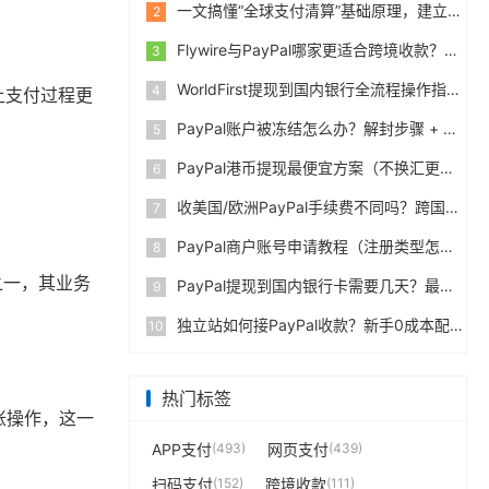
一文搞懂“全球支付清算”基础原理，建立跨境支付底层认知
2
Flywire与PayPal哪家更适合跨境收款？收费到账体验全面评测
3
WorldFirst提现到国内银行全流程操作指南，卖家必读完整攻略
4
让支付过程更
PayPal账户被冻结怎么办？解封步骤 + 防止再次限制指南
5
PayPal港币提现最便宜方案（不换汇更省钱）
6
收美国/欧洲PayPal手续费不同吗？跨国费率表曝光
7
PayPal商户账号申请教程（注册类型怎么选？避坑指南）
8
之一，其业务
PayPal提现到国内银行卡需要几天？最便宜的方法公布
9
独立站如何接PayPal收款？新手0成本配置教程
10
热门标签
账操作，这一
APP支付
(493)
网页支付
(439)
扫码支付
(152)
跨境收款
(111)