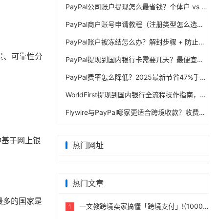
PayPal公司账户提现怎么最省钱？个体户 vs 公司对比
PayPal商户账号申请教程（注册类型怎么选？避坑指南）
PayPal账户被冻结怎么办？解封步骤 + 防止再次限制指南
背景、可靠性分
PayPal提现到国内银行卡需要几天？最便宜的方法公布
PayPal费率怎么降低？2025最新节省47%手续费方案
WorldFirst提现到国内银行全流程操作指南，卖家必读完整攻略
Flywire与PayPal哪家更适合跨境收款？收费到账体验全面评测
一种基于网上银
热门网址
热门文章
最多的国家是
一文教跨境卖家搞懂「跨境支付」!(10000字)
1