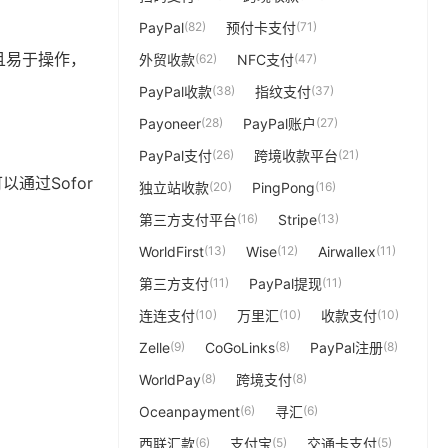
PayPal
(82)
预付卡支付
(71)
且易于操作，
外贸收款
(62)
NFC支付
(47)
PayPal收款
(38)
指纹支付
(37)
Payoneer
(28)
PayPal账户
(27)
PayPal支付
(26)
跨境收款平台
(21)
以通过Sofor
独立站收款
(20)
PingPong
(16)
第三方支付平台
(16)
Stripe
(13)
WorldFirst
(13)
Wise
(12)
Airwallex
(11)
第三方支付
(11)
PayPal提现
(11)
连连支付
(10)
万里汇
(10)
收款支付
(10)
Zelle
(9)
CoGoLinks
(8)
PayPal注册
(8)
WorldPay
(8)
跨境支付
(8)
Oceanpayment
(6)
寻汇
(6)
西联汇款
(6)
支付宝
(5)
交通卡支付
(5)