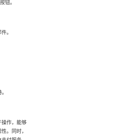
”按钮。
邮件。
持。
于操作，能够
规性。同时，
t支付服务。