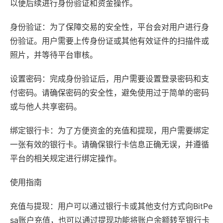
以便后续进行身份验证和资金操作。
身份验证：为了保障交易的安全性，平台会对用户进行身
份验证。用户需要上传身份证或其他有效证件的扫描件或
照片，并等待平台审核。
设置密码：完成身份验证后，用户需要设置登录密码和支
付密码。请确保密码的安全性，避免使用过于简单的密码
或与他人共享密码。
绑定银行卡：为了方便资金的充值和提现，用户需要绑定
一张有效的银行卡。请确保银行卡信息正确无误，并遵循
平台的相关规定进行绑定操作。
使用指南
充值与提现：用户可以通过银行卡或其他支付方式向BitPe
sa账户充值，也可以通过提现功能将账户余额转至银行卡