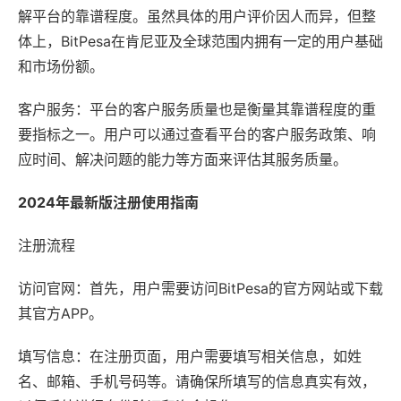
解平台的靠谱程度。虽然具体的用户评价因人而异，但整
体上，BitPesa在肯尼亚及全球范围内拥有一定的用户基础
和市场份额。
客户服务：平台的客户服务质量也是衡量其靠谱程度的重
要指标之一。用户可以通过查看平台的客户服务政策、响
应时间、解决问题的能力等方面来评估其服务质量。
2024年最新版注册使用指南
注册流程
访问官网：首先，用户需要访问BitPesa的官方网站或下载
其官方APP。
填写信息：在注册页面，用户需要填写相关信息，如姓
名、邮箱、手机号码等。请确保所填写的信息真实有效，