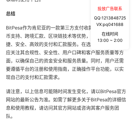
投放广告联系
总结
QQ:1213848725
VX:pq041688
BitPesa作为肯尼亚的一款第三方支付收款平台，以其多货
在线时间
币支持、跨境汇款、区块链技术等优势，为用户提供了便
13:00 ~ 2:00
捷、安全、高效的支付和汇款服务。在选择平台时，用户
应关注其合规性、安全性、用户口碑和客户服务质量等方
面，以确保自己的资金安全和服务质量。同时，用户还需
要遵循平台的注册和使用指南，正确操作平台功能，以实
现自己的支付和汇款需求。
请注意，以上信息可能随时间发生变化，请以BitPesa官方
网站的最新公告为准。如需了解更多关于BitPesa的详细信
息和使用教程，请访问其官方网站或咨询其客户服务团
队。