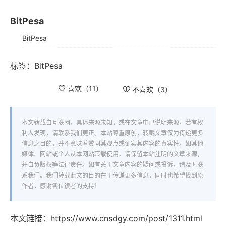
BitPesa
BitPesa
标签：
BitPesa
喜欢（
11
）
不喜欢（
3
）
本文转载自互联网，具体来源未知，或在文章中已说明来源，若有权
利人发现，请联系我们更正。本站尊重原创，转载文章仅为传递更多
信息之目的，并不意味着赞同其观点或证实其内容的真实性。如其他
媒体、网站或个人从本网站转载使用，请保留本站注明的文章来源，
并自负版权等法律责任。如有关于文章内容的疑问或投诉，请及时联
系我们。我们转载此文的目的在于传递更多信息，同时也希望找到原
作者，感谢各位读者的支持！
本文链接：
https://www.cnsdgy.com/post/1311.html