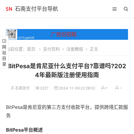
石南支付平台导航
网站目录
当前位置：
首页
支付百科
注册教程
正文
BitPesa是肯尼亚什么支付平台?靠谱吗?202
4年最新版注册使用指南
石南支付
2227
2024-11-09 22:28:02
BitPesa是肯尼亚的第三方支付收款平台，提供跨境汇款服
务
BitPesa平台概述