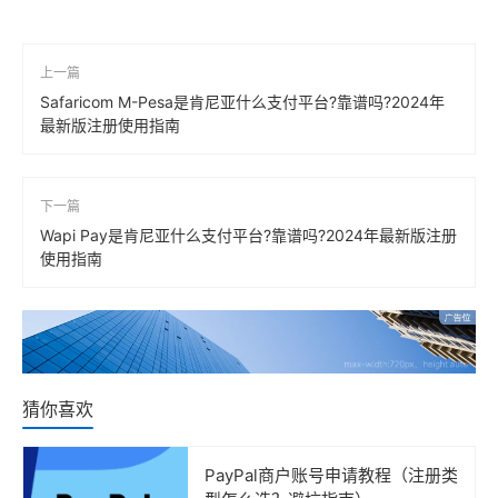
上一篇
Safaricom M-Pesa是肯尼亚什么支付平台?靠谱吗?2024年
最新版注册使用指南
下一篇
Wapi Pay是肯尼亚什么支付平台?靠谱吗?2024年最新版注册
使用指南
猜你喜欢
PayPal商户账号申请教程（注册类