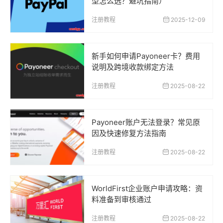
型怎么选？避坑指南）
注册教程
2025-12-09
新手如何申请Payoneer卡？费用
说明及跨境收款绑定方法
注册教程
2025-08-22
Payoneer账户无法登录？常见原
因及快速修复方法指南
注册教程
2025-08-22
WorldFirst企业账户申请攻略：资
料准备到审核通过
注册教程
2025-08-22