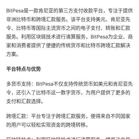
BitPesa是一款肯尼亚的第三方支付收款平台，专注于提供
非洲比特币和跨境汇款服务。该平台支持美元、肯尼亚先
令、比特币等国际主流货币之间的电子支付、转账和汇款
服务。利用区块链技术进行清算服务，BitPesa为企业、商
家和消费者提供了便捷的传统货币和比特币跨境汇款解决
方案。
平台特点与优势
多货币支持：BitPesa不仅支持传统货币如美元和肯尼亚先
令，还引入了比特币这一数字货币，为用户提供了更多的
支付和汇款选择。
跨境汇款：平台专注于跨境汇款服务，使得来自不同国家
的用户可以轻松实现资金的跨境转移。