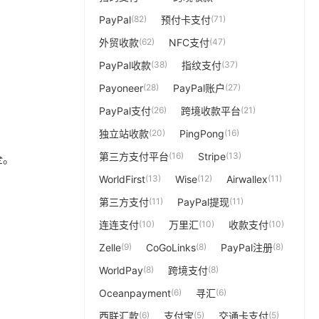
PayPal
(82)
预付卡支付
(71)
外贸收款
(62)
NFC支付
(47)
PayPal收款
(38)
指纹支付
(37)
Payoneer
(28)
PayPal账户
(27)
PayPal支付
(26)
跨境收款平台
(21)
独立站收款
(20)
PingPong
(16)
第三方支付平台
(16)
Stripe
(13)
全。
WorldFirst
(13)
Wise
(12)
Airwallex
(11)
第三方支付
(11)
PayPal提现
(11)
连连支付
(10)
万里汇
(10)
收款支付
(10)
Zelle
(9)
CoGoLinks
(8)
PayPal注册
(8)
WorldPay
(8)
跨境支付
(8)
Oceanpayment
(6)
寻汇
(6)
西联汇款
(6)
支付宝
(5)
交通卡支付
(5)