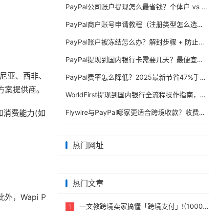
PayPal公司账户提现怎么最省钱？个体户 vs 公司对比
PayPal商户账号申请教程（注册类型怎么选？避坑指南）
PayPal账户被冻结怎么办？解封步骤 + 防止再次限制指南
PayPal提现到国内银行卡需要几天？最便宜的方法公布
肯尼亚、西非、
PayPal费率怎么降低？2025最新节省47%手续费方案
方案提供商。
WorldFirst提现到国内银行全流程操作指南，卖家必读完整攻略
和消费能力(如
Flywire与PayPal哪家更适合跨境收款？收费到账体验全面评测
热门网址
热门文章
，Wapi P
一文教跨境卖家搞懂「跨境支付」!(10000字)
1