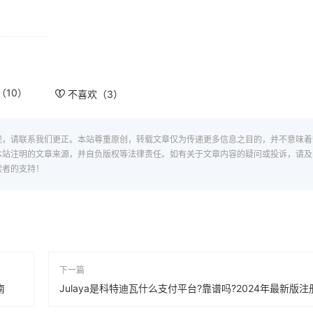
（
10
）
不喜欢（
3
）
现，请联系我们更正。本站尊重原创，转载文章仅为传递更多信息之目的，并不意味着
本站注明的文章来源，并自负版权等法律责任。如有关于文章内容的疑问或投诉，请及
读者的支持！
下一篇
南
Julaya是科特迪瓦什么支付平台?靠谱吗?2024年最新版