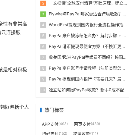
一文搞懂“全球支付清算”基础原理，建立跨境支付底层认知
2
Flywire与PayPal哪家更适合跨境收款？收费到账体验全面评测
3
全性有非常高
WorldFirst提现到国内银行全流程操作指南，卖家必读完整攻略
4
的云连接服
PayPal账户被冻结怎么办？解封步骤 + 防止再次限制指南
5
PayPal港币提现最便宜方案（不换汇更省钱）
6
收美国/欧洲PayPal手续费不同吗？跨国费率表曝光
7
PayPal商户账号申请教程（注册类型怎么选？避坑指南）
8
该是相对积极
PayPal提现到国内银行卡需要几天？最便宜的方法公布
9
独立站如何接PayPal收款？新手0成本配置教程
10
转账(包括个人
热门标签
APP支付
(493)
网页支付
(439)
扫码支付
(152)
跨境收款
(111)