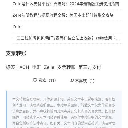
Zelle是什么支付平台？靠谱吗？2024年最新版注册使用指南
Zelle注册教程与提现流程全解：美国本土即时转账全攻略
Zelle
一二三线仿牌包包/鞋子/表等在独立站上收款？zelle信用卡通道如何收款？
支票转账
标签：
ACH
电汇
Zelle
支票转账
第三方支付
喜欢（
11
）
不喜欢（
1
）
本文转载自互联网，具体来源未知，或在文章中已说明来源，若有权
利人发现，请联系我们更正。本站尊重原创，转载文章仅为传递更多
信息之目的，并不意味着赞同其观点或证实其内容的真实性。如其他
媒体、网站或个人从本网站转载使用，请保留本站注明的文章来源，
并自负版权等法律责任。如有关于文章内容的疑问或投诉，请及时联