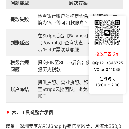
问题类型
解决方案
检查银行账户名称是否含"JK-"前缀；更
提款失败
换为Velo等可扣款账户
在Stripe后台【Balance】-
到账延迟
【Payouts】查询状态，若显
示"Held"需联系客服
投放广告联系
税务合规
提交EIN至Stripe后台；使用税务代理补
QQ:1213848725
问题
报历史税款
VX:pq041688
在线时间
提供护照、营业执照、银行流水等文件
13:00 ~ 2:00
账户冻结
至Stripe风控团队；避免频繁更换收款
账户
六、工具链整合示例
场景
：深圳卖家A通过Shopify销售至欧美，月流水$50,0