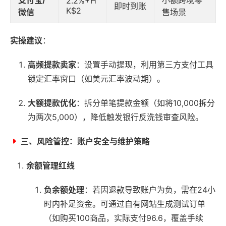
支付宝/
小额跨境零
2.2%+H
即时到账
K$2
微信
售场景
实操建议
：
高频提款卖家
：设置手动提现，利用第三方支付工具
锁定汇率窗口（如美元汇率波动期）。
大额提款优化
：拆分单笔提款金额（如将10,000拆分
为两次5,000），降低触发银行反洗钱审查风险。
三、风险管控：账户安全与维护策略
余额管理红线
负余额处理
：若因退款导致账户为负，需在24小
时内补足资金。可通过自有网站生成测试订单
（如购买100商品，实际支付96.6，覆盖手续