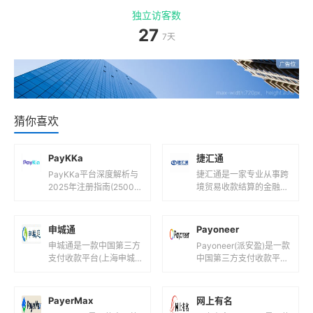
独立访客数
27
7天
猜你喜欢
PayKKa
捷汇通
PayKKa平台深度解析与
捷汇通是一家专业从事跨
2025年注册指南(2500
境贸易收款结算的金融科
字)一、PayKKa平台是什
技公司，其服务特点和相
么?核心定位与功能解析1.
关信息如下：支持货币捷
1 平台背景...
汇通支持多种主流货币，
申城通
Payoneer
包括但不限...
申城通是一款中国第三方
Payoneer(派安盈)是一款
支付收款平台(上海申城
中国第三方支付收款平台
通商务有限公司！)，目
(全球创新型跨境支付数
前支持人民币等国际主流
字平台!)，目前支持人民
货币之间的电子支付、转
币,美元,欧元,英镑...
PayerMax
网上有名
账和汇款服...