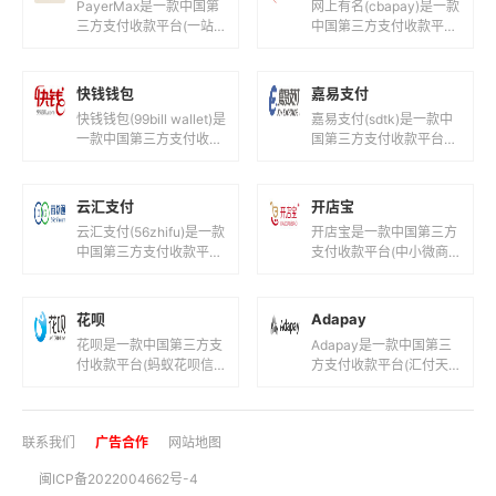
PayerMax是一款中国第
网上有名(cbapay)是一款
三方支付收款平台(一站
中国第三方支付收款平台
式跨境支付平台！)，目
(山东网上有名网络科技
前支持人民币,港元,美元
有限公司！)，目前支持
等国际主流货币之间的电
人民币等国际主流货币之
快钱钱包
嘉易支付
子...
间...
快钱钱包(99bill wallet)是
嘉易支付(sdtk)是一款中
一款中国第三方支付收款
国第三方支付收款平台
平台(快钱旗下支付钱
(徽通商务卡安徽圣德天
包！)，目前支持人民币
开信息科技！)，目前支
等国际主流货币之...
持人民币等国际主流货币
云汇支付
开店宝
之间的...
云汇支付(56zhifu)是一款
开店宝是一款中国第三方
中国第三方支付收款平台
支付收款平台(中小微商
(在线支付收款通道服
家提供全国范围银行卡收
务!)，目前支持人民币等
单服务！)，目前支持人
国际主流货币之间的电
民币等国际主流货币之间
花呗
Adapay
子...
的电子支付...
花呗是一款中国第三方支
Adapay是一款中国第三
付收款平台(蚂蚁花呗信
方支付收款平台(汇付天
用支付！)，目前支持人
下聚合数字支付平台!)，
民币等国际主流货币之间
目前支持人民币,港元,美
的电子支付、转账和汇款
元等国际主流货币之间的
联系我们
广告合作
网站地图
服务。花呗...
电...
闽ICP备2022004662号-4