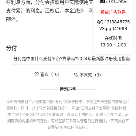
在利息方面，分付会按照用户实际使用天数计算，还款时
支付累计的利息。还款后，本金减少，利息也减少。随借
投放广告联系
随还。
QQ:1213848725
VX:pq041688
在线时间
13:00 ~ 2:00
分付
分付是中国什么支付平台?靠谱吗?2024年最新版注册使用指南
喜欢（
10
）
不喜欢（
3
）
特别声明
本站
石南支付平台导航
提供的“
分付
”来源于网络，不保证外部链接的准确性和
完整性，同时，对于该外部链接的指向，不由“
石南支付平台导航
”实际控制，
在“2024-08-24 23:47:48”收录时，该网页上的内容，都属于合规合法，后
期网页的内容如出现违规，可以直接联系网站管理员进行删除，“
石南支付平
台导航
”不承担任何责任。